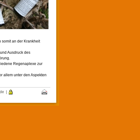
 somit an der Krankheit
s und Ausdruck des
örung.
chiedene Regenaplexe zur
or allem unter den Aspekten
.de
|