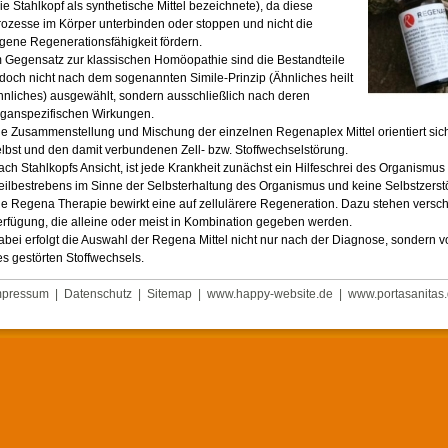
ie Stahlkopf als synthetische Mittel bezeichnete), da diese
ozesse im Körper unterbinden oder stoppen und nicht die
gene Regenerationsfähigkeit fördern.
 Gegensatz zur klassischen Homöopathie sind die Bestandteile
doch nicht nach dem sogenannten Simile-Prinzip (Ähnliches heilt
nliches) ausgewählt, sondern ausschließlich nach deren
rganspezifischen Wirkungen.
e Zusammenstellung und Mischung der einzelnen Regenaplex Mittel orientiert sich
lbst und den damit verbundenen Zell- bzw. Stoffwechselstörung.
ch Stahlkopfs Ansicht, ist jede Krankheit zunächst ein Hilfeschrei des Organismu
ilbestrebens im Sinne der Selbsterhaltung des Organismus und keine Selbstzerst
ie Regena Therapie bewirkt eine auf zellulärere Regeneration. Dazu stehen vers
rfügung, die alleine oder meist in Kombination gegeben werden.
bei erfolgt die Auswahl der Regena Mittel nicht nur nach der Diagnose, sondern v
s gestörten Stoffwechsels.
mpressum
|
Datenschutz
|
Sitemap
|
www.happy-website.de
|
www.portasanitas