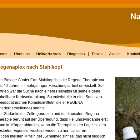
Na
ome
Über uns
Heilverfahren
Diagnostik
Praxis
Aktuell
Kontakt
egenaplex nach Stahlkopf
r Biologe Günter Carl Stahlkopf hat die Regena-Therapie vor
st 40 Jahren in mehrjähriger Forschungsarbeit entwickelt. Sein
trieb war die Suche nach einem Heilmittel für seine eigene
heilbare Krebserkrankung. So entwickelte er eine Serie von
omöopathischen Komplexmitteln, die er REGENA
iederherstellende) nannte.
er Gedanke der Zellregenration und der kausalen Regena-
erapie beruht auf der Überlegung, dass Heilungsvorgänge erst
nn im Körper ablaufen, wenn die Therapie in der Lage ist, den
störten Eigenstoffwechsel wieder zu normalisieren.
t den meisten Mitteln der „Schulmedizin“ sei das nicht möglich