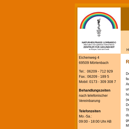
H
Eichenweg 4
R
69509 Mörlenbach
Tel.: 06209 - 712 929
De
Fax.: 06209 - 189 5
fa
Mobil: 0173 - 309 308 7
An
un
Behandlungszeiten
h
nach telefonischer
(w
Vereinbarung
D
Th
Telefonzeiten
da
Mo.-Sa.:
ge
09:00 - 18:00 Uhr AB
Mi