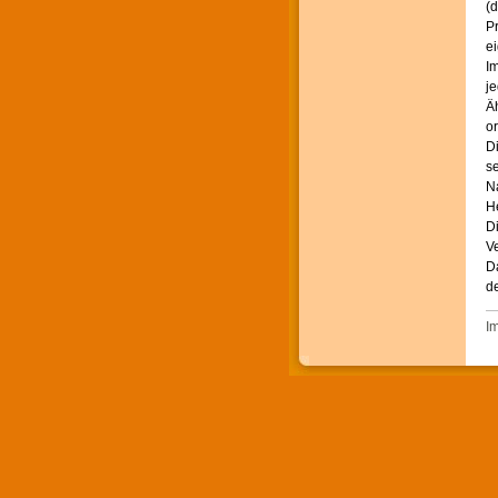
(d
Pr
ei
Im
je
Äh
o
Di
se
Na
He
D
Ve
Da
de
I